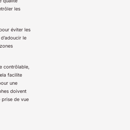
e qualité
trôler les
pour éviter les
 d’adoucir le
 zones
e contrôlable,
a facilite
 pour une
phes doivent
 prise de vue