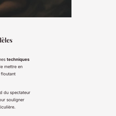
dèles
ines
techniques
de mettre en
 floutant
rd du spectateur
our souligner
culière.