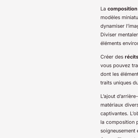
La
composition
modèles miniatu
dynamiser l’imag
Diviser mentalem
éléments enviro
Créer des
récit
vous pouvez tra
dont les élément
traits uniques d
L’ajout d’arrièr
matériaux divers
captivantes. L’o
la composition 
soigneusement é