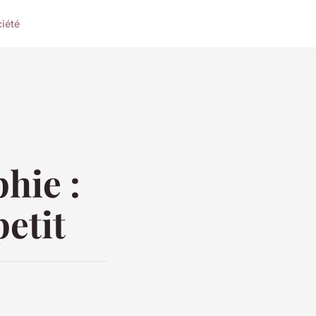
iété
hie :
etit