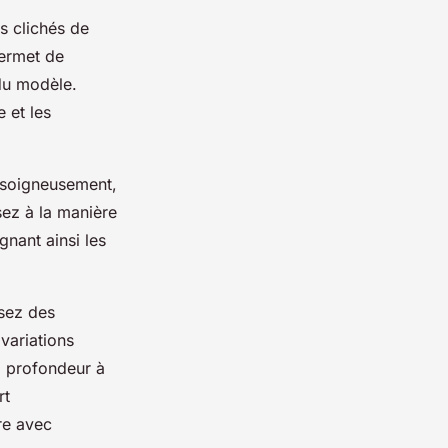
s clichés de
ermet de
 du modèle.
 et les
 soigneusement,
ez à la manière
gnant ainsi les
isez des
variations
a profondeur à
rt
re avec