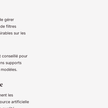
de gérer
 de filtres
irables sur les
t conseillé pour
ains supports
s modèles.
le
ment les
ource artificielle