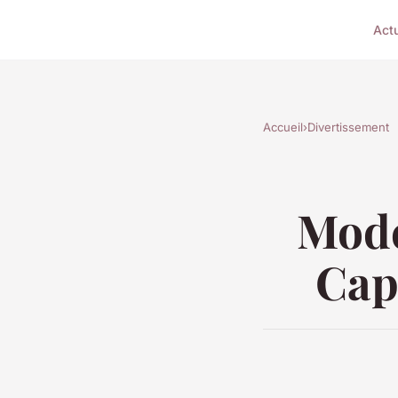
Act
Accueil
›
Divertissement
Modé
Cap