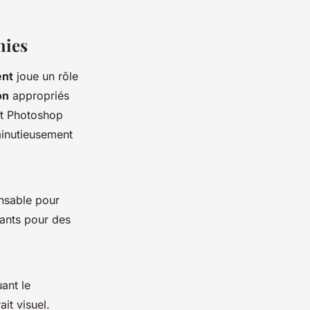
hies
ent
joue un rôle
on
appropriés
et Photoshop
minutieusement
ensable pour
sants pour des
ant le
ait visuel.