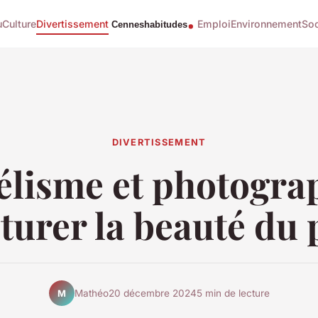
u
Culture
Divertissement
Emploi
Environnement
Soc
DIVERTISSEMENT
lisme et photograp
turer la beauté du p
Mathéo
20 décembre 2024
5 min de lecture
M